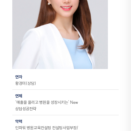
연자
황경미(상담)
연제
‘매출을 올리고 병원을 성장시키는’ New
상담성공전략
약력
인파워 병원교육컨설팅 컨설팅사업부장/